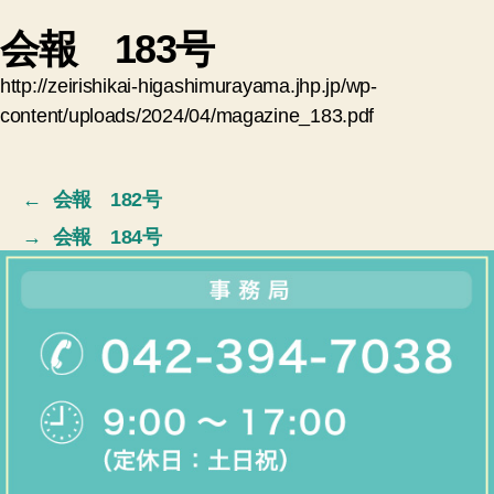
カ
会報 183号
テ
ゴ
http://zeirishikai-higashimurayama.jhp.jp/wp-
リ
ー
content/uploads/2024/04/magazine_183.pdf
←
会報 182号
→
会報 184号